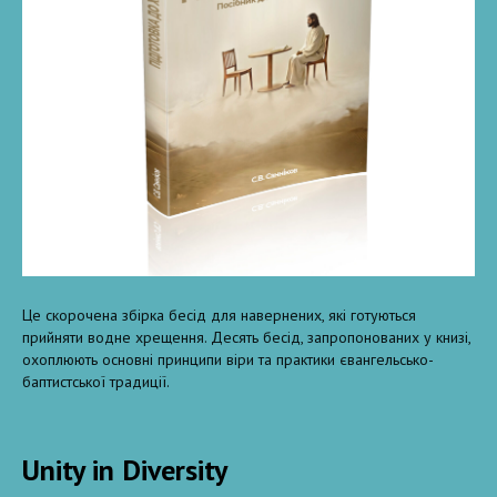
Це скорочена збірка бесід для навернених, які готуються
прийняти водне хрещення. Десять бесід, запропонованих у книзі,
охоплюють основні принципи віри та практики євангельсько-
баптистської традиції.
Unity in Diversity